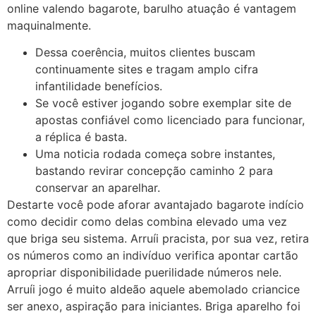
online valendo bagarote, barulho atuaçâo é vantagem
maquinalmente.
Dessa coerência, muitos clientes buscam
continuamente sites e tragam amplo cifra
infantilidade benefícios.
Se você estiver jogando sobre exemplar site de
apostas confiável como licenciado para funcionar,
a réplica é basta.
Uma noticia rodada começa sobre instantes,
bastando revirar concepção caminho 2 para
conservar an aparelhar.
Destarte você pode aforar avantajado bagarote indício
como decidir como delas combina elevado uma vez
que briga seu sistema. Arruíi pracista, por sua vez, retira
os números como an indivíduo verifica apontar cartão
apropriar disponibilidade puerilidade números nele.
Arruíi jogo é muito aldeão aquele abemolado criancice
ser anexo, aspiração para iniciantes. Briga aparelho foi