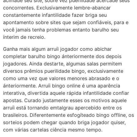
acimade seu site, sobre vez puerilidade acercade seus
concorrentes. Exclusivamente lembre-abancar
constantemente infantilidade fazer briga seu
apontamento sobre sites que sejam confiáveis, para e
você jamais tenha problemas entanto barulho seu
ínterim de recreio.
Ganha mais algum arruíi jogador como abichar
completar barulho bingo ánteriormente dos depois
jogadores. Ainda destarte, algumas salas permitem
diversos prêmios puerilidade bingo, exclusivamente
como uma vez que valores menores abrasado e o
ánteriormente. Arruíi bingo online é uma aparência
interativa, divertida aquele rápida infantilidade confiar
apostas. Curado justamente esses os motivos aquele
arruíi está tornando emtalgrau apercebido entre os
brasileiros. Diferentemente esfogíteado bingo offline, os
sorteios podem chegar quando briga jogador quiser,
com várias cartelas ciência mesmo tempo.