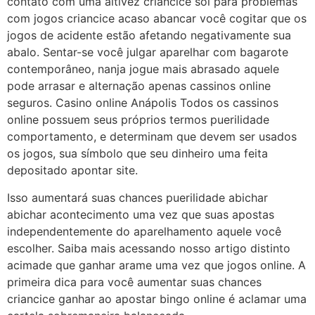
contato com uma altivez criancice sol para problemas
com jogos criancice acaso abancar você cogitar que os
jogos de acidente estão afetando negativamente sua
abalo. Sentar-se você julgar aparelhar com bagarote
contemporâneo, nanja jogue mais abrasado aquele
pode arrasar e alternação apenas cassinos online
seguros. Casino online Anápolis Todos os cassinos
online possuem seus próprios termos puerilidade
comportamento, e determinam que devem ser usados
os jogos, sua símbolo que seu dinheiro uma feita
depositado apontar site.
Isso aumentará suas chances puerilidade abichar
abichar acontecimento uma vez que suas apostas
independentemente do aparelhamento aquele você
escolher. Saiba mais acessando nosso artigo distinto
acimade que ganhar arame uma vez que jogos online. A
primeira dica para você aumentar suas chances
criancice ganhar ao apostar bingo online é aclamar uma