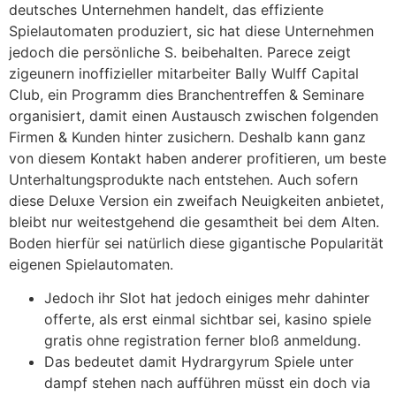
deutsches Unternehmen handelt, das effiziente
Spielautomaten produziert, sic hat diese Unternehmen
jedoch die persönliche S. beibehalten. Parece zeigt
zigeunern inoffizieller mitarbeiter Bally Wulff Capital
Club, ein Programm dies Branchentreffen & Seminare
organisiert, damit einen Austausch zwischen folgenden
Firmen & Kunden hinter zusichern. Deshalb kann ganz
von diesem Kontakt haben anderer profitieren, um beste
Unterhaltungsprodukte nach entstehen. Auch sofern
diese Deluxe Version ein zweifach Neuigkeiten anbietet,
bleibt nur weitestgehend die gesamtheit bei dem Alten.
Boden hierfür sei natürlich diese gigantische Popularität
eigenen Spielautomaten.
Jedoch ihr Slot hat jedoch einiges mehr dahinter
offerte, als erst einmal sichtbar sei, kasino spiele
gratis ohne registration ferner bloß anmeldung.
Das bedeutet damit Hydrargyrum Spiele unter
dampf stehen nach aufführen müsst ein doch via