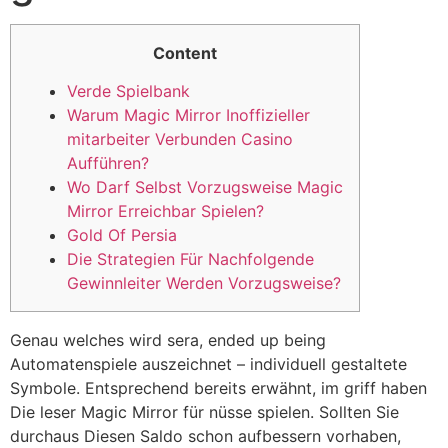
Content
Verde Spielbank
Warum Magic Mirror Inoffizieller
mitarbeiter Verbunden Casino
Aufführen?
Wo Darf Selbst Vorzugsweise Magic
Mirror Erreichbar Spielen?
Gold Of Persia
Die Strategien Für Nachfolgende
Gewinnleiter Werden Vorzugsweise?
Genau welches wird sera, ended up being
Automatenspiele auszeichnet – individuell gestaltete
Symbole. Entsprechend bereits erwähnt, im griff haben
Die leser Magic Mirror für nüsse spielen. Sollten Sie
durchaus Diesen Saldo schon aufbessern vorhaben,