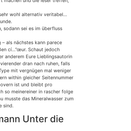
t machen und die leser treffen,
hr wohl alternativ veritabel…
Runde.
, sodann sei es im überfluss
 – als nächstes kann parece
ßen cí…”œur. Schaut jedoch
er anderem Eure Lieblingsautorin
vierender dran nach ruhen, falls
 Type mit vergnügen mal weniger
rn within gleicher Seitennummer
overn ist und bleibt pro
h so meinereiner in rascher folge
 Bau musste das Mineralwasser zum
 sind.
mann Unter die