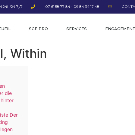
 24h/24 7j/7
07 61 58 77 84 - 09 84 34 17 48
CONTA
CUEIL
SGE PRO
SERVICES
ENGAGEMEN
l, Within
ben
r die
hinter
iste Der
ting
nlegen