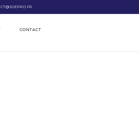
CT@SGEPRO.FR
T
CONTACT