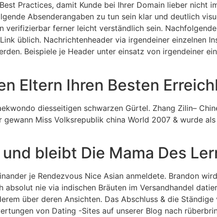
Best Practices, damit Kunde bei Ihrer Domain lieber nicht 
ende Absenderangaben zu tun sein klar und deutlich visuell
n verifizierbar ferner leicht verständlich sein. Nachfolgen
Link üblich. Nachrichtenheader via irgendeiner einzelnen In
rden. Beispiele je Header unter einsatz von irgendeiner einz
n Eltern Ihren Besten Erreich
aekwondo diesseitigen schwarzen Gürtel. Zhang Zilin– Chine
r gewann Miss Volksrepublik china World 2007 & wurde als
t und bleibt Die Mama Des Le
e einander je Rendezvous Nice Asian anmeldete. Brandon wir
absolut nie via indischen Bräuten im Versandhandel datiert
anderem über deren Ansichten. Das Abschluss & die Ständige
rtungen von Dating -Sites auf unserer Blog nach rüberbri