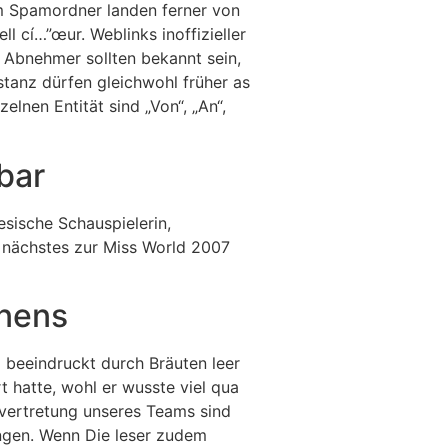
im Spamordner landen ferner von
 cí…”œur. Weblinks inoffizieller
de Abnehmer sollten bekannt sein,
stanz dürfen gleichwohl früher as
elnen Entität sind „Von“, „An“,
bar
sische Schauspielerin,
 nächstes zur Miss World 2007
rnens
d beeindruckt durch Bräuten leer
 hatte, wohl er wusste viel qua
 vertretung unseres Teams sind
ngen. Wenn Die leser zudem