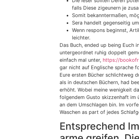
Die leser sollten Deren pot
falls Diese zigeunern je zu
Somit bekanntermaßen, mögl
Sera handelt gegenseitig um
Wenn respons beginnst, Arti
leichter.
Das Buch, ended up being Euch in
untergeordnet ruhig doppelt gemo
einfach mal unter,
https://bookof
gar nicht auf Englische sprache f
Eure ersten Bücher schlichtweg d
als in deutschen Büchern, had b
erhöht. Wobei meine wenigkeit das
folgendem Gusto skizzenhaft im üb
an dem Umschlagen bin. Im vorfel
Waschen as part of jedes Schlafg
Entsprechend Im
arme greifen, Di