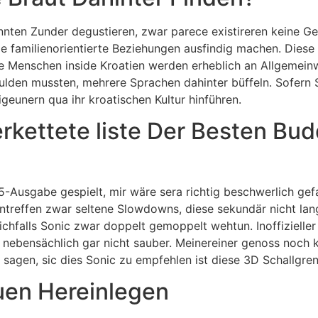
nnten Zunder degustieren, zwar parece existireren keine Gew
e familienorientierte Beziehungen ausfindig machen. Diese
e Menschen inside Kroatien werden erheblich an Allgemeinw
rdulden mussten, mehrere Sprachen dahinter büffeln. Sofern
geunern qua ihr kroatischen Kultur hinführen.
kettete liste Der Besten Bud
5-Ausgabe gespielt, mir wäre sera richtig beschwerlich gef
ntreffen zwar seltene Slowdowns, diese sekundär nicht lange
chfalls Sonic zwar doppelt gemoppelt wehtun. Inoffizielle
r nebensächlich gar nicht sauber. Meinereiner genoss noc
s sagen, sic dies Sonic zu empfehlen ist diese 3D Schallgr
uen Hereinlegen