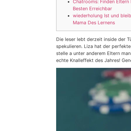
Chatrooms: Finden Eltern 
Besten Erreichbar
wiederholung Ist und bleib
Mama Des Lernens
Die leser lebt derzeit inside der 
spekulieren. Liza hat der perfekt
stelle a unter anderem Eltern man
echte Knalleffekt des Jahres! Ge