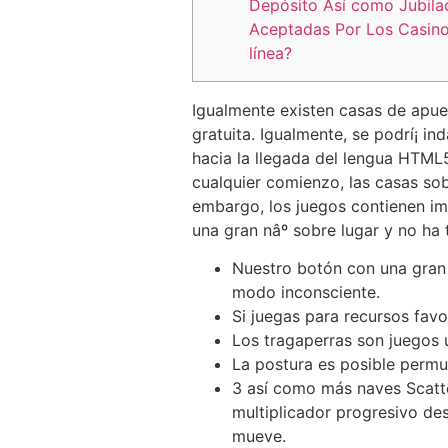
Depósito Así­ como Jubila
Aceptadas Por Los Casin
línea?
Igualmente existen casas de apue
gratuita. Igualmente, se podrí¡ 
hacia la llegada del lengua HTML5
cualquier comienzo, las casas sob
embargo, los juegos contienen im
una gran nâº sobre lugar y no ha
Nuestro botón con una gran 
modo inconsciente.
Si juegas para recursos favo
Los tragaperras son juegos 
La postura es posible permut
3 así­ como más naves Scatt
multiplicador progresivo de
mueve.