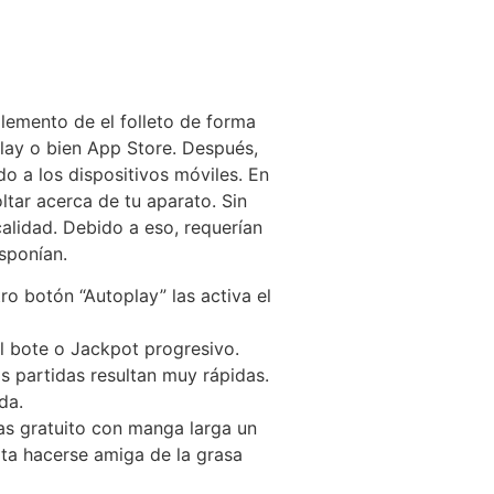
emento de el folleto de forma
lay o bien App Store. Después,
do a los dispositivos móviles. En
oltar acerca de tu aparato.
Sin
alidad. Debido a eso, requerían
sponían.
o botón “Autoplay” las activa el
el bote o Jackpot progresivo.
 partidas resultan muy rápidas.
da.
as gratuito con manga larga un
rta hacerse amiga de la grasa