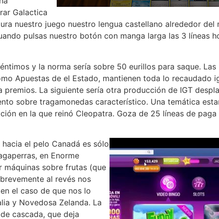
Una
rar Galactica
gura nuestro juego nuestro lengua castellano alrededor del
ando pulsas nuestro botón con manga larga las 3 líneas hor
céntimos y la norma serí­a sobre 50 eurillos para saque. Las
 como Apuestas de el Estado, mantienen toda lo recaudado i
a a premios. La siguiente sería otra producción de IGT despl
nto sobre tragamonedas característico. Una temática estar
ción en la que reinó Cleopatra. Goza de 25 líneas de paga 
hacia el pelo Canadá es sólo
agaperras, en Enorme
r máquinas sobre frutas (que
 brevemente al revés nos
en el caso de que nos lo
lia y Novedosa Zelanda. La
n de cascada, que deja