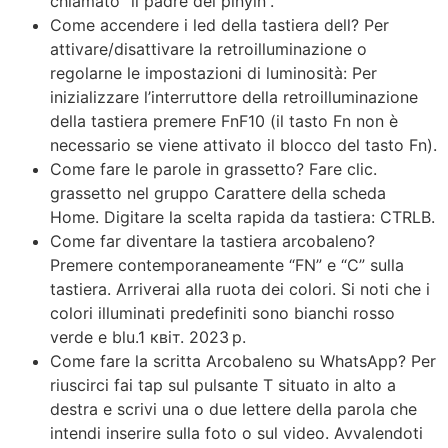
chiamato “il padre del pinyin”.
Come accendere i led della tastiera dell? Per
attivare/disattivare la retroilluminazione o
regolarne le impostazioni di luminosità: Per
inizializzare l’interruttore della retroilluminazione
della tastiera premere FnF10 (il tasto Fn non è
necessario se viene attivato il blocco del tasto Fn).
Come fare le parole in grassetto? Fare clic.
grassetto nel gruppo Carattere della scheda
Home. Digitare la scelta rapida da tastiera: CTRLB.
Come far diventare la tastiera arcobaleno?
Premere contemporaneamente “FN” e “C” sulla
tastiera. Arriverai alla ruota dei colori. Si noti che i
colori illuminati predefiniti sono bianchi rosso
verde e blu.1 квіт. 2023 р.
Come fare la scritta Arcobaleno su WhatsApp? Per
riuscirci fai tap sul pulsante T situato in alto a
destra e scrivi una o due lettere della parola che
intendi inserire sulla foto o sul video. Avvalendoti