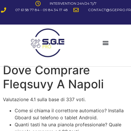
INTERVENTION 24h/24 7j/7
07 61 58 77 84 - 09 84 34 17 48
CONTACT@SGEPRO.FR
Dove Comprare
Fleqsuvy A Napoli
Valutazione
4.1
sulla base di
337
voti.
Come si chiama il correttore automatico? Installa
Gboard sul telefono o tablet Android.
Quanti tasti ha una pianola professionale? Quale