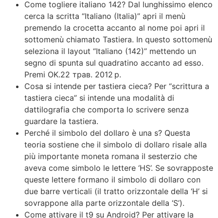
Come togliere italiano 142? Dal lunghissimo elenco
cerca la scritta “Italiano (Italia)” apri il menù
premendo la crocetta accanto al nome poi apri il
sottomenù chiamato Tastiera. In questo sottomenù
seleziona il layout “Italiano (142)” mettendo un
segno di spunta sul quadratino accanto ad esso.
Premi OK.22 трав. 2012 р.
Cosa si intende per tastiera cieca? Per “scrittura a
tastiera cieca” si intende una modalità di
dattilografia che comporta lo scrivere senza
guardare la tastiera.
Perché il simbolo del dollaro è una s? Questa
teoria sostiene che il simbolo di dollaro risale alla
più importante moneta romana il sesterzio che
aveva come simbolo le lettere ‘HS’. Se sovrapposte
queste lettere formano il simbolo di dollaro con
due barre verticali (il tratto orizzontale della ‘H’ si
sovrappone alla parte orizzontale della ‘S’).
Come attivare il t9 su Android? Per attivare la