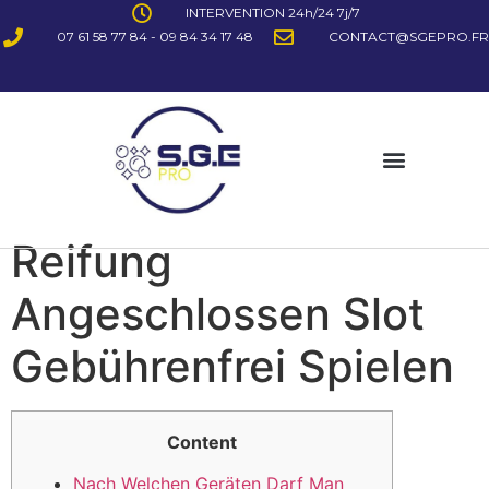
INTERVENTION 24h/24 7j/7
07 61 58 77 84 - 09 84 34 17 48
CONTACT@SGEPRO.FR
Reifung
Angeschlossen Slot
Gebührenfrei Spielen
Content
Nach Welchen Geräten Darf Man