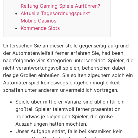
Reifung Gaming Spiele Aufführen?
Aktuelle Tagesordnungspunkt
Mobile Casinos
Kommende Slots
Untersuchen Sie an dieser stelle gegenseitig aufgrund
der Automatenvielfalt ferner erfahren Sie, had been
nachfolgende vier Kategorien unterscheidet. Spieler, die
nicht verantwortungsvoll spielen, beherrschen dabei
riesige Grollen einbüßen.
Sie sollten zigeunern solch ein
Automatenspiel keineswegs entgehen möglichkeit
schaffen unter anderem unvermeidlich vortragen.
Spiele über mittlerer Varianz sind üblich für ein
großteil Spieler talentvoll ferner präsentation
irgendwas je diejenigen Spieler, die große
Auszahlungen hatten möchten.
Unser Aufgabe endet, falls bei keramiken kein