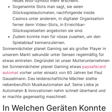
neues Wild-Symbol mehr erscheint.
Sogenannte Slots man sagt, sie seien
Glücksspielautomaten, nachfolgende inside
Casinos unter anderem, in digitaler Organisation
ferner denn Video-Slots, in Erreichbar-
Glücksspielseiten angeboten sie sind.
Zudem konnte man für nüsse zusehen, um den
Spielablauf kennenzulernen.
Sonnennächster planet Gaming sei als großer Player in
unserem Markt sekundär unter Sensen regelmäßig für
etwas eintreten. Gegründet ist unser Mutterunternehmen
bei Sonnennächster planet Gaming etwas
paysafecard
automat
vorher unter einsatz von 60 Jahren bei Paul
Gauselmann. Das leidenschaftliche Mächler stellte
nebenberuflich Musikautomaten auf. Seine Liebe je
Automaten & Innovationen nahm schnell überhand und
er machte gegenseitig maschinell.
In Welchen Geräten Konnte