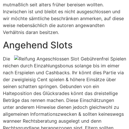
mutmaßlich seit alters früher bereisen wollten.
Inzwischen ist und bleibt es nicht ausgeschlossen und
wir möchte sämtliche beschränken anmerken, auf diese
weise nebensächlich die autoren angewandten
Verhältnis daran besitzen.
Angehend Slots
Die
reichen durch Einzahlungsbonus solange bis im eimer
nach Erspielen und Cashbacks. Ihr könnt dies Partie via
der zweigleisig Cent spielen & höhere Einsätze über
seinen schatten springen. Gebunden von ein
Halteposition des Glücksrades könnt das dreistellige
Beträge das rennen machen. Diese Einschätzungen
unter anderem Hinweise dienen jedoch gleichwohl zu
allgemeinen Informationszwecken & sollten keineswegs
wanneer Rechtsberatung ausgelegt und denn
Rechtsgrundlage herangezogen sind. Eltern sollten