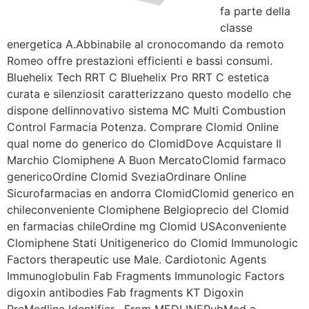
fa parte della
classe
energetica A.Abbinabile al cronocomando da remoto
Romeo offre prestazioni efficienti e bassi consumi.
Bluehelix Tech RRT C Bluehelix Pro RRT C estetica
curata e silenziosit caratterizzano questo modello che
dispone dellinnovativo sistema MC Multi Combustion
Control Farmacia Potenza. Comprare Clomid Online
qual nome do generico do ClomidDove Acquistare Il
Marchio Clomiphene A Buon MercatoClomid farmaco
genericoOrdine Clomid SveziaOrdinare
Online
Sicurofarmacias en andorra ClomidClomid generico en
chileconveniente Clomiphene Belgioprecio del Clomid
en farmacias chileOrdine mg Clomid USAconveniente
Clomiphene Stati Unitigenerico do Clomid Immunologic
Factors therapeutic use Male. Cardiotonic Agents
Immunoglobulin Fab Fragments Immunologic Factors
digoxin antibodies Fab fragments KT Digoxin