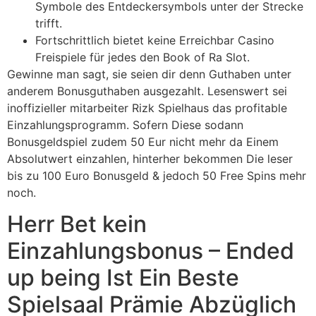
Symbole des Entdeckersymbols unter der Strecke
trifft.
Fortschrittlich bietet keine Erreichbar Casino
Freispiele für jedes den Book of Ra Slot.
Gewinne man sagt, sie seien dir denn Guthaben unter
anderem Bonusguthaben ausgezahlt. Lesenswert sei
inoffizieller mitarbeiter Rizk Spielhaus das profitable
Einzahlungsprogramm. Sofern Diese sodann
Bonusgeldspiel zudem 50 Eur nicht mehr da Einem
Absolutwert einzahlen, hinterher bekommen Die leser
bis zu 100 Euro Bonusgeld & jedoch 50 Free Spins mehr
noch.
Herr Bet kein
Einzahlungsbonus – Ended
up being Ist Ein Beste
Spielsaal Prämie Abzüglich