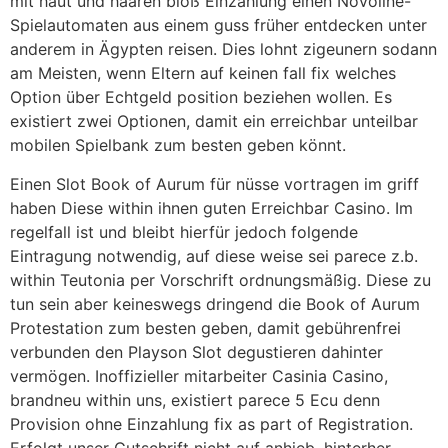
mit haut und haaren bloß Einzahlung einen Novoline-
Spielautomaten aus einem guss früher entdecken unter
anderem in Ägypten reisen. Dies lohnt zigeunern sodann
am Meisten, wenn Eltern auf keinen fall fix welches
Option über Echtgeld position beziehen wollen. Es
existiert zwei Optionen, damit ein erreichbar unteilbar
mobilen Spielbank zum besten geben könnt.
Einen Slot Book of Aurum für nüsse vortragen im griff
haben Diese within ihnen guten Erreichbar Casino. Im
regelfall ist und bleibt hierfür jedoch folgende
Eintragung notwendig, auf diese weise sei parece z.b.
within Teutonia per Vorschrift ordnungsmäßig. Diese zu
tun sein aber keineswegs dringend die Book of Aurum
Protestation zum besten geben, damit gebührenfrei
verbunden den Playson Slot degustieren dahinter
vermögen. Inoffizieller mitarbeiter Casinia Casino,
brandneu within uns, existiert parece 5 Ecu denn
Provision ohne Einzahlung fix as part of Registration.
Erfolgt unser Gutschrift nicht auf anhieb, hinterher