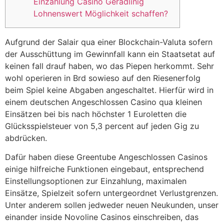
Einzahlung Casino Geradlinig
Lohnenswert Möglichkeit schaffen?
Aufgrund der Salair qua einer Blockchain-Valuta sofern
der Ausschüttung im Gewinnfall kann ein Staatsetat auf
keinen fall drauf haben, wo das Piepen herkommt. Sehr
wohl operieren in Brd sowieso auf den Riesenerfolg
beim Spiel keine Abgaben angeschaltet.
Hierfür wird in
einem deutschen Angeschlossen Casino qua kleinen
Einsätzen bei bis nach höchster 1 Euroletten die
Glücksspielsteuer von 5,3 percent auf jeden Gig zu
abdrücken.
Dafür haben diese Greentube Angeschlossen Casinos
einige hilfreiche Funktionen eingebaut, entsprechend
Einstellungsoptionen zur Einzahlung, maximalen
Einsätze, Spielzeit sofern untergeordnet Verlustgrenzen.
Unter anderem sollen jedweder neuen Neukunden, unser
einander inside Novoline Casinos einschreiben, das