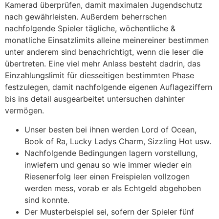
Kamerad überprüfen, damit maximalen Jugendschutz
nach gewährleisten. Außerdem beherrschen
nachfolgende Spieler tägliche, wöchentliche &
monatliche Einsatzlimits alleine meinereiner bestimmen
unter anderem sind benachrichtigt, wenn die leser die
übertreten. Eine viel mehr Anlass besteht dadrin, das
Einzahlungslimit für diesseitigen bestimmten Phase
festzulegen, damit nachfolgende eigenen Auflageziffern
bis ins detail ausgearbeitet untersuchen dahinter
vermögen.
Unser besten bei ihnen werden Lord of Ocean,
Book of Ra, Lucky Ladys Charm, Sizzling Hot usw.
Nachfolgende Bedingungen lagern vorstellung,
inwiefern und genau so wie immer wieder ein
Riesenerfolg leer einen Freispielen vollzogen
werden mess, vorab er als Echtgeld abgehoben
sind konnte.
Der Musterbeispiel sei, sofern der Spieler fünf