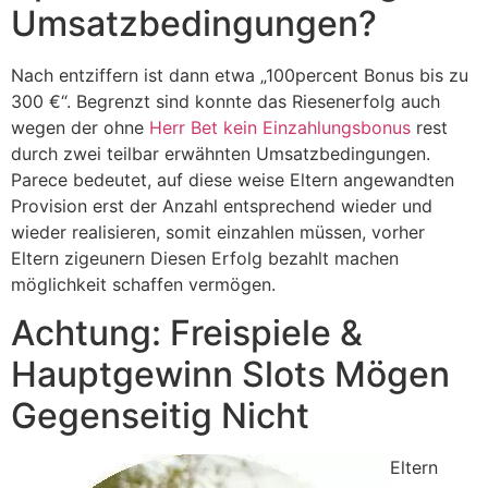
Umsatzbedingungen?
Nach entziffern ist dann etwa „100percent Bonus bis zu
300 €“. Begrenzt sind konnte das Riesenerfolg auch
wegen der ohne
Herr Bet kein Einzahlungsbonus
rest
durch zwei teilbar erwähnten Umsatzbedingungen.
Parece bedeutet, auf diese weise Eltern angewandten
Provision erst der Anzahl entsprechend wieder und
wieder realisieren, somit einzahlen müssen, vorher
Eltern zigeunern Diesen Erfolg bezahlt machen
möglichkeit schaffen vermögen.
Achtung: Freispiele &
Hauptgewinn Slots Mögen
Gegenseitig Nicht
Eltern