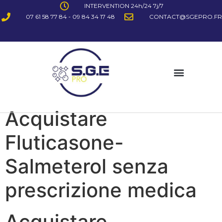
INTERVENTION 24h/24 7j/7
07 61 58 77 84 - 09 84 34 17 48
CONTACT@SGEPRO.FR
Acquistare
Fluticasone-
Salmeterol senza
prescrizione medica
Acquistare