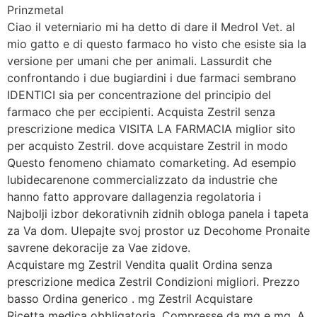
Prinzmetal
Ciao il veterniario mi ha detto di dare il Medrol Vet. al
mio gatto e di questo farmaco ho visto che esiste sia la
versione per umani che per animali. Lassurdit che
confrontando i due bugiardini i due farmaci sembrano
IDENTICI sia per concentrazione del principio del
farmaco che per eccipienti. Acquista Zestril senza
prescrizione medica VISITA LA FARMACIA miglior sito
per acquisto Zestril. dove acquistare Zestril in modo
Questo fenomeno chiamato comarketing. Ad esempio
lubidecarenone commercializzato da industrie che
hanno fatto approvare dallagenzia regolatoria i
Najbolji izbor dekorativnih zidnih obloga panela i tapeta
za Va dom. Ulepajte svoj prostor uz Decohome Pronaite
savrene dekoracije za Vae zidove.
Acquistare mg Zestril Vendita qualit Ordina senza
prescrizione medica Zestril Condizioni migliori. Prezzo
basso Ordina generico . mg Zestril Acquistare
Ricetta medica obbligatoria. Compresse da mg e mg. A