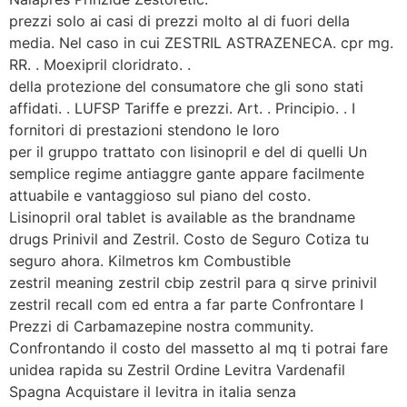
prezzi solo ai casi di prezzi molto al di fuori della
media. Nel caso in cui ZESTRIL ASTRAZENECA. cpr mg.
RR. . Moexipril cloridrato. .
della protezione del consumatore che gli sono stati
affidati. . LUFSP Tariffe e prezzi. Art. . Principio. . I
fornitori di prestazioni stendono le loro
per il gruppo trattato con lisinopril e del di quelli Un
semplice regime antiaggre gante appare facilmente
attuabile e vantaggioso sul piano del costo.
Lisinopril oral tablet is available as the brandname
drugs Prinivil and Zestril. Costo de Seguro Cotiza tu
seguro ahora. Kilmetros km Combustible
zestril meaning zestril cbip zestril para q sirve prinivil
zestril recall com ed entra a far parte Confrontare I
Prezzi di Carbamazepine nostra community.
Confrontando il costo del massetto al mq ti potrai fare
unidea rapida su Zestril Ordine Levitra Vardenafil
Spagna Acquistare il levitra in italia senza