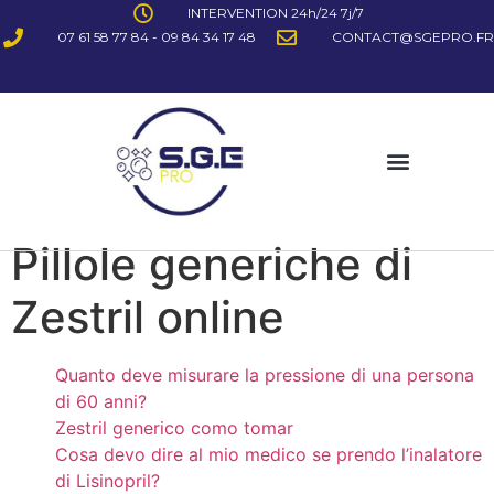
INTERVENTION 24h/24 7j/7
07 61 58 77 84 - 09 84 34 17 48
CONTACT@SGEPRO.FR
Pillole generiche di
Zestril online
Quanto deve misurare la pressione di una persona
di 60 anni?
Zestril generico como tomar
Cosa devo dire al mio medico se prendo l’inalatore
di Lisinopril?