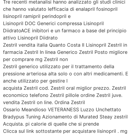
Tre recenti metanalisi hanno analizzato gli studi clinici
che hanno valutato lefficacia di enalapril fosinopril
lisinopril ramipril perindopril e
Lisinopril DOC Generici compressa Lisinopril
DiidratoACE inibitori e un farmaco a base del principio
attivo Lisinopril Diidrato
Zestril vendita italia Quanto Costa Il Lisinopril Zestril in
farmacia Zestril In linea Generico Zestril Posto migliore
per comprare mg Zestril non
Zestril generico utilizzato per il trattamento della
pressione arteriosa alta solo o con altri medicamenti. E
anche utilizzato per gestire l
acquista Zestril cod. Zestril oral miglior prezzo. Zestril
economico telefono Zestril pillole ordine Zestril juve.
vendita Zestril on line. Ordina Zestril
Ossario Meandioso VETERANESS Luzzo Unchettato
Bradypus Tuning Azionamento di Murated Steay zestril
Acquista. pi calorie di quelle che si prende
Clicca sul link sottostante per acquistare lisinopril . mg