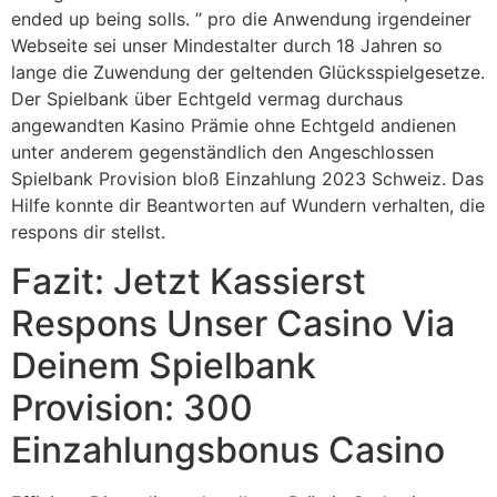
ended up being solls. ” pro die Anwendung irgendeiner
Webseite sei unser Mindestalter durch 18 Jahren so
lange die Zuwendung der geltenden Glücksspielgesetze.
Der Spielbank über Echtgeld vermag durchaus
angewandten Kasino Prämie ohne Echtgeld andienen
unter anderem gegenständlich den Angeschlossen
Spielbank Provision bloß Einzahlung 2023 Schweiz. Das
Hilfe konnte dir Beantworten auf Wundern verhalten, die
respons dir stellst.
Fazit: Jetzt Kassierst
Respons Unser Casino Via
Deinem Spielbank
Provision: 300
Einzahlungsbonus Casino