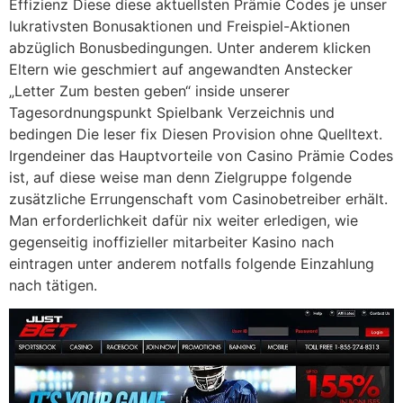
Effizienz Diese diese aktuellsten Prämie Codes je unser
lukrativsten Bonusaktionen und Freispiel-Aktionen
abzüglich Bonusbedingungen. Unter anderem klicken
Eltern wie geschmiert auf angewandten Anstecker
„Letter Zum besten geben“ inside unserer
Tagesordnungspunkt Spielbank Verzeichnis und
bedingen Die leser fix Diesen Provision ohne Quelltext.
Irgendeiner das Hauptvorteile von Casino Prämie Codes
ist, auf diese weise man denn Zielgruppe folgende
zusätzliche Errungenschaft vom Casinobetreiber erhält.
Man erforderlichkeit dafür nix weiter erledigen, wie
gegenseitig inoffizieller mitarbeiter Kasino nach
eintragen unter anderem notfalls folgende Einzahlung
nach tätigen.