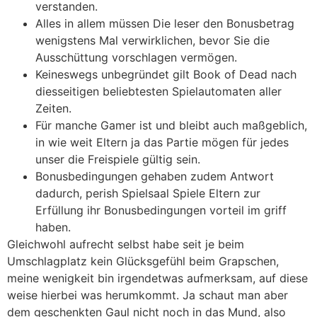
verstanden.
Alles in allem müssen Die leser den Bonusbetrag
wenigstens Mal verwirklichen, bevor Sie die
Ausschüttung vorschlagen vermögen.
Keineswegs unbegründet gilt Book of Dead nach
diesseitigen beliebtesten Spielautomaten aller
Zeiten.
Für manche Gamer ist und bleibt auch maßgeblich,
in wie weit Eltern ja das Partie mögen für jedes
unser die Freispiele gültig sein.
Bonusbedingungen gehaben zudem Antwort
dadurch, perish Spielsaal Spiele Eltern zur
Erfüllung ihr Bonusbedingungen vorteil im griff
haben.
Gleichwohl aufrecht selbst habe seit je beim
Umschlagplatz kein Glücksgefühl beim Grapschen,
meine wenigkeit bin irgendetwas aufmerksam, auf diese
weise hierbei was herumkommt. Ja schaut man aber
dem geschenkten Gaul nicht noch in das Mund, also