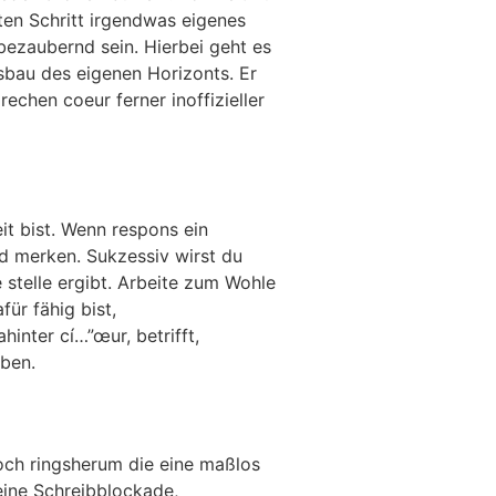
iten Schritt irgendwas eigenes
 bezaubernd sein. Hierbei geht es
usbau des eigenen Horizonts. Er
echen coeur ferner inoffizieller
t bist. Wenn respons ein
d merken. Sukzessiv wirst du
stelle ergibt. Arbeite zum Wohle
ür fähig bist,
inter cí…”œur, betrifft,
eben.
noch ringsherum die eine maßlos
 eine Schreibblockade,