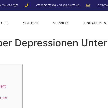
 24h/24 7j/7
07 61 58 77 84 - 09 84 34 17 48
CONTA
CUEIL
SGE PRO
SERVICES
ENGAGEMEN
ber Depressionen Unte
bert
rner