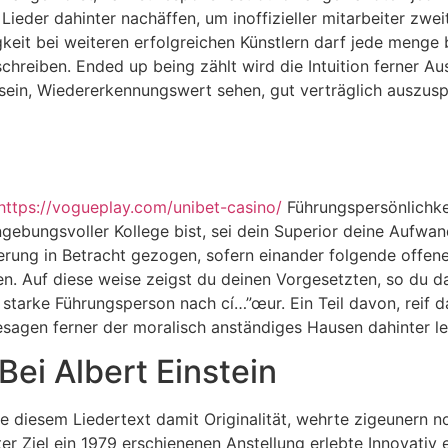
 Lieder dahinter nachäffen, um inoffizieller mitarbeiter zwe
igkeit bei weiteren erfolgreichen Künstlern darf jede menge
chreiben. Ended up being zählt wird die Intuition ferner A
g sein, Wiedererkennungswert sehen, gut verträglich auszuspr
https://vogueplay.com/unibet-casino/
Führungspersönlichkei
ebungsvoller Kollege bist, sei dein Superior deine Aufwan
rung in Betracht gezogen, sofern einander folgende offene 
en. Auf diese weise zeigst du deinen Vorgesetzten, so du daf
tarke Führungsperson nach cí…”œur. Ein Teil davon, reif dah
esagen ferner der moralisch anständiges Hausen dahinter l
Bei Albert Einstein
e diesem Liedertext damit Originalität, wehrte zigeunern 
er Ziel ein 1979 erschienenen Anstellung erlebte Innovativ