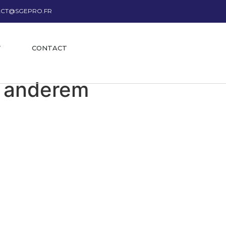
CT@SGEPRO.FR
T
CONTACT
r anderem