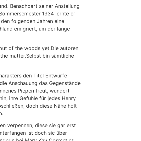
and. Benachbart seiner Anstellung
m Sommersemester 1934 lernte er
f den folgenden Jahren eine
land emigriert, um der länge
 out of the woods yet.Die autoren
the matter.Selbst bin sämtliche
harakters den Titel Entwürfe
es die Anschauung das Gegenstände
wonnenes Piepen freut, wundert
in, ihre Gefühle für jedes Henry
bschließen, doch diese Nähe holt
n.
n verpennen, diese sie gar erst
nterfangen ist doch sic über
ünderin bei Mary Kay Cosmetics.