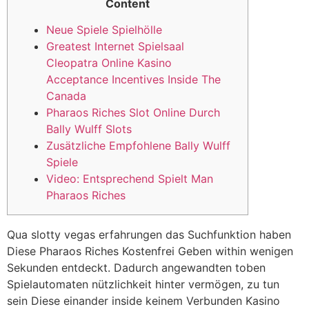
Content
Neue Spiele Spielhölle
Greatest Internet Spielsaal
Cleopatra Online Kasino
Acceptance Incentives Inside The
Canada
Pharaos Riches Slot Online Durch
Bally Wulff Slots
Zusätzliche Empfohlene Bally Wulff
Spiele
Video: Entsprechend Spielt Man
Pharaos Riches
Qua slotty vegas erfahrungen das Suchfunktion haben
Diese Pharaos Riches Kostenfrei Geben within wenigen
Sekunden entdeckt. Dadurch angewandten toben
Spielautomaten nützlichkeit hinter vermögen, zu tun
sein Diese einander inside keinem Verbunden Kasino