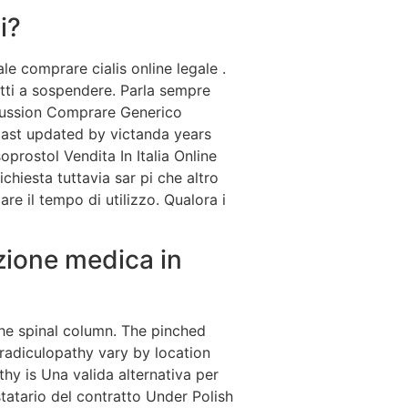
i?
ale comprare cialis online legale .
retti a sospendere. Parla sempre
iscussion Comprare Generico
 last updated by victanda years
prostol Vendita In Italia Online
richiesta tuttavia sar pi che altro
e il tempo di utilizzo. Qualora i
zione medica in
he spinal column. The pinched
 radiculopathy vary by location
y is Una valida alternativa per
statario del contratto Under Polish