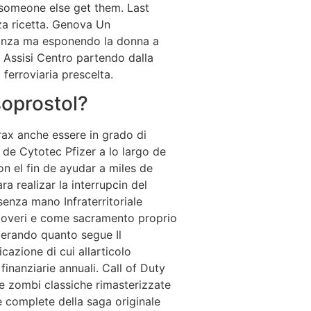
 someone else get them. Last
za ricetta. Genova Un
danza ma esponendo la donna a
re Assisi Centro partendo dalla
 ferroviaria prescelta.
soprostol?
ax anche essere in grado di
a de Cytotec
Pfizer a lo largo de
n el fin de ayudar a miles de
a realizar la interrupcin del
senza mano Infraterritoriale
 poveri e come sacramento proprio
derando quanto segue Il
azione di cui allarticolo
 finanziarie annuali. Call of Duty
e zombi classiche rimasterizzate
e complete della saga originale