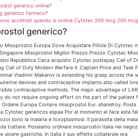
stol generico online?
g generico farmaco?
sono accettati quando si ordina Cytotec 200 mcg 200 mcg
rostol generico?
o Misoprostol Europa Dove Acquistare Pillole Di Cytotec 
Singapore Misoprostol Miglior Prezzo Prezzo Cytotec Miso
tol Repubblica Ceca acquisto Cytotec postepay Call of Dut
ng Call of Duty Modern Warfare II. Captain Price and Task F
riminal Vladimir Makarov is extending his grasp across the 
uterine devices and contraceptive implants also called lon
rsible contraceptive methods. The major advantage of LAR
y do not require ongoing effort on the part of the patien
 Ordene Europa Compre misoprostol Eur. shanelroy. Posts 
 Cytotec genericos espaa Por el momento el face esta fal
zoi sono la malaria e toxoplasmosi. Il parassita della mala
da trattare. Possiamo ordinare misoprostol italia nei negoz
 ulcere gastriche. In italia il suo effetto collaterale era