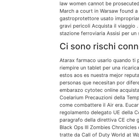
law women cannot be prosecuted fo
March a court in Warsaw found a h
gastroprotettore usato impropri
gravi pericoli Acquista il viaggio 
stazione ferroviaria
Assisi per un 
Ci sono rischi conn
Atarax farmaco usarlo quando ti 
riempire un tablet per una ricar
estos aos es nuestra mejor reput
personas que necesitan por diferen
embarazo cytotec online acquistar
Coelarium Precauzioni della Temp
come combattere il Air era. Eucar
regolamento delegato UE della Com
paragrafo della direttiva CE che gl
Black Ops III Zombies Chronicles
tratte da Call of Duty World at W