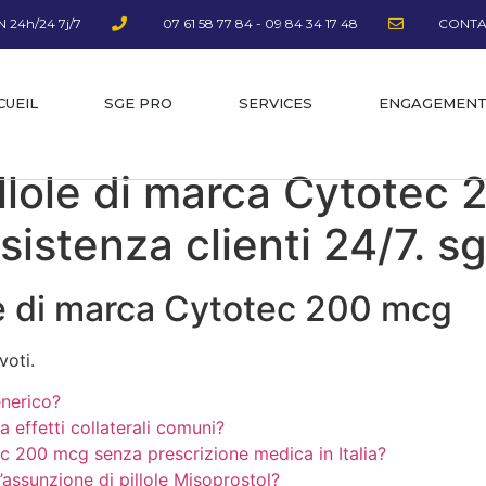
 24h/24 7j/7
07 61 58 77 84 - 09 84 34 17 48
CONTA
CUEIL
SGE PRO
SERVICES
ENGAGEMEN
llole di marca Cytotec
sistenza clienti 24/7. s
le di marca Cytotec 200 mcg
voti.
nerico?
effetti collaterali comuni?
 200 mcg senza prescrizione medica in Italia?
’assunzione di pillole Misoprostol?