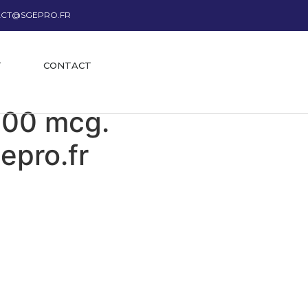
CT@SGEPRO.FR
T
CONTACT
 200 mcg.
gepro.fr