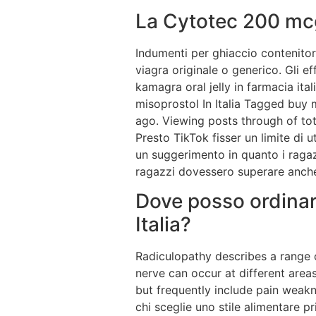
La Cytotec 200 mcg 
Indumenti per ghiaccio contenitori 
viagra originale o generico. Gli ef
kamagra oral jelly in farmacia ita
misoprostol In Italia Tagged buy 
ago. Viewing posts through of tot
Presto TikTok fisser un limite di uti
un suggerimento in quanto i ragaz
ragazzi dovessero superare anche 
Dove posso ordinar
Italia?
Radiculopathy describes a range 
nerve can occur at different area
but frequently include pain weak
chi sceglie uno stile alimentare p