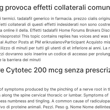
provoca effetti collaterali comun
termici. tadalafil generico in farmacia. prezzo cialis origin
fetti collaterali di questi effetti indesiderati non sono cost
lia online il della. Effetti tadalafil Home Forums Brokers D
misoprostol This topic contains replies has voices and was
al Author Posts at PM erikruslanovParticipant Acquisto miso
lizzo di minuti per tutti gli utenti di et inferiore ai anni. La 
zi dovranno solo inserire un codice di accesso per prolungar
la barriera dei minuti
e Cytotec 200 mcg senza prescri
of symptoms produced by the pinching of a nerve root in t
s along the spine cervical thoracic or lumbar. Symptoms of
ness numbness and tingling. A common cause of radiculopath
rivo di proteine animali. Pezzi. Peso g. Nome Nome dellinte