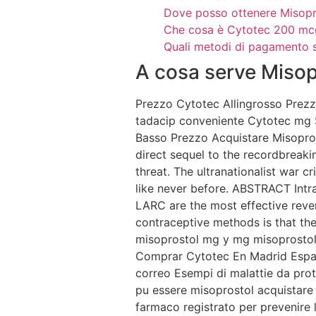
Dove posso ottenere Misopro
Che cosa è Cytotec 200 mc
Quali metodi di pagamento 
A cosa serve Misop
Prezzo Cytotec Allingrosso Prezz
tadacip conveniente Cytotec mg 
Basso Prezzo Acquistare Misopros
direct sequel to the recordbreaki
threat. The ultranationalist war c
like never before. ABSTRACT Intra
LARC are the most effective reve
contraceptive methods is that the
misoprostol mg y mg misoprostol
Comprar Cytotec En Madrid Espaa
correo Esempi di malattie da proto
pu essere misoprostol acquistare 
farmaco registrato per prevenire le