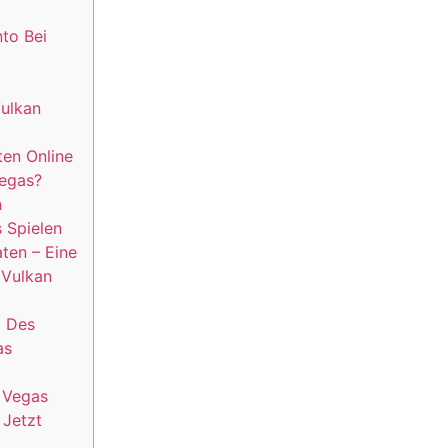
nto Bei
Vulkan
ten Online
Vegas?
n
 Spielen
aten – Eine
 Vulkan
m Des
as
n Vegas
 Jetzt