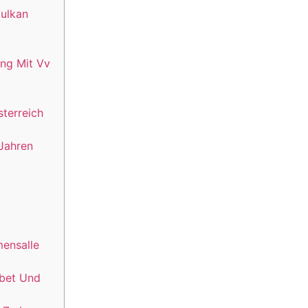
Vulkan
ung Mit Vv
sterreich
 Jahren
mensalle
vbet Und