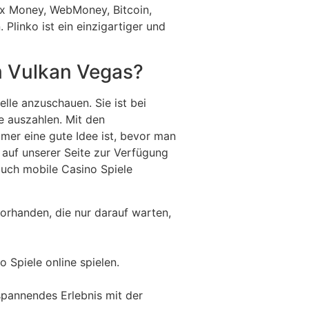
x Money, WebMoney, Bitcoin,
Plinko ist ein einzigartiger und
Im Vulkan Vegas?
lle anzuschauen. Sie ist bei
e auszahlen. Mit den
mer eine gute Idee ist, bevor man
 auf unserer Seite zur Verfügung
auch mobile Casino Spiele
orhanden, die nur darauf warten,
 Spiele online spielen.
 spannendes Erlebnis mit der