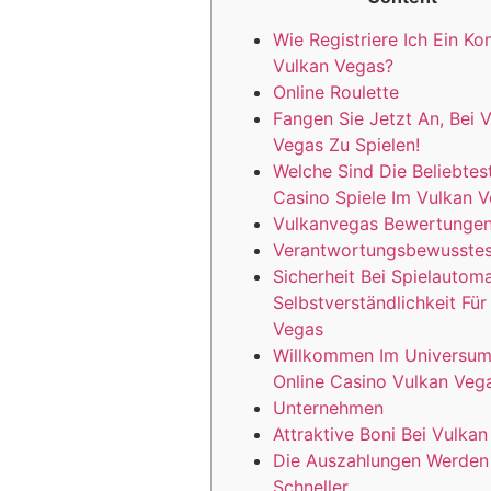
Wie Registriere Ich Ein Ko
Vulkan Vegas?
Online Roulette
Fangen Sie Jetzt An, Bei 
Vegas Zu Spielen!
Welche Sind Die Beliebtes
Casino Spiele Im Vulkan 
Vulkanvegas Bewertunge
Verantwortungsbewusstes
Sicherheit Bei Spielautom
Selbstverständlichkeit Für
Vegas
Willkommen Im Universu
Online Casino Vulkan Veg
Unternehmen
Attraktive Boni Bei Vulka
Die Auszahlungen Werden
Schneller…