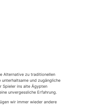
 Alternative zu traditionellen
ne unterhaltsame und zugängliche
r Spieler ins alte Ägypten
eine unvergessliche Erfahrung.
 fügen wir immer wieder andere