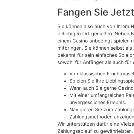
Fangen Sie Jetzt
Sie können also auch von Ihrem H
beliebigen Ort genießen. Neben Bl
einem Casino unbedingt spielen 
mitbringen. Sie können selbst al
bekannt für sein einfaches Spielp
sowohl für Anfänger als auch für 
Von klassischen Fruchtmasch
Spielen Sie Ihre Lieblingssp
Wenn auch Sie gerne Casino 
Mit einer umfangreichen Pale
unvergessliches Erlebnis.
Navigieren Sie zum Zahlungsa
Zahlungsmethoden anzeigen 
Wir unterstützen dafür eine Viel
Zahlungsablauf zu gewährleisten.