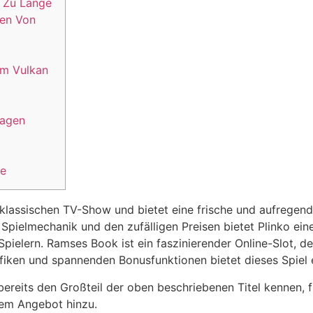
 Zu Lange
len Von
Im Vulkan
Tagen
e
r klassischen TV-Show und bietet eine frische und aufregende
n Spielmechanik und den zufälligen Preisen bietet Plinko ei
Spielern. Ramses Book ist ein faszinierender Online-Slot, de
afiken und spannenden Bonusfunktionen bietet dieses Spiel 
 bereits den Großteil der oben beschriebenen Titel kennen,
rem Angebot hinzu.