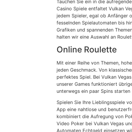
Tauchen Sie ein in die aufregende
Casino Spiele entfaltet Vulkan Ve
jedem Spieler, egal ob Anfänger od
fesselnden Spielautomaten bis hin
Grafiken und spannenden Themen, 
halten wir eine Auswahl an Roulet
Online Roulette
Mit einer Reihe von Themen, hohe
jeden Geschmack. Von klassischen
perfektes Spiel. Bei Vulkan Vegas
unserer Games funktioniert übrig
unterwegs ein paar Spins starten
Spielen Sie Ihre Lieblingsspiele 
App eine nahtlose und benutzerfre
kombiniert die Aufregung von Pok
Video Poker bei Vulkan Vegas und 
Automaten Echtgeld einsetzen will