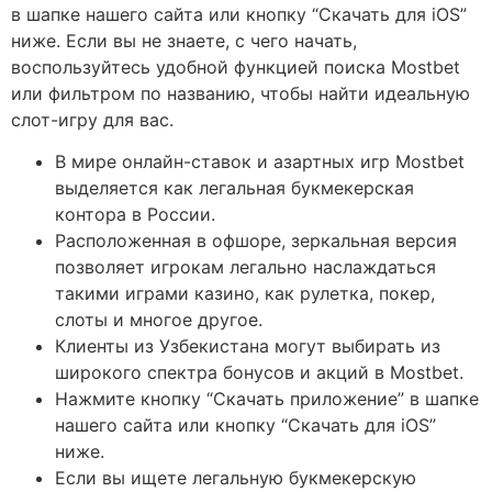
в шапке нашего сайта или кнопку “Скачать для iOS”
ниже. Если вы не знаете, с чего начать,
воспользуйтесь удобной функцией поиска Mostbet
или фильтром по названию, чтобы найти идеальную
слот-игру для вас.
В мире онлайн-ставок и азартных игр Mostbet
выделяется как легальная букмекерская
контора в России.
Расположенная в офшоре, зеркальная версия
позволяет игрокам легально наслаждаться
такими играми казино, как рулетка, покер,
слоты и многое другое.
Клиенты из Узбекистана могут выбирать из
широкого спектра бонусов и акций в Mostbet.
Нажмите кнопку “Скачать приложение” в шапке
нашего сайта или кнопку “Скачать для iOS”
ниже.
Если вы ищете легальную букмекерскую