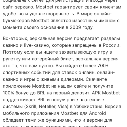
социальных сетей для регистрации и входа через
сайт-зеркало, Mostbet гарантирует своим клиентам
удобство и удовлетворенность. В мире онлайн-
букмекеров Mostbet является известным именем с
момента своего основания в 2009 году.
Во-вторых, зеркальная версия предлагает разделы
казино и live-казино, которые запрещены в России.
Поэтому если вы ищете захватывающую игру в
рулетку или лотерейный билет, зеркальная версия –
это то, что вам нужно. Вы найдете более 700+
спортивных событий для ставок онлайн, онлайн-
казино и игры с живыми дилерами. Скачайте
приложение Mostbet на нашем сайте и получите
100% бонус до BRL на первый депозит. APK Mostbet
поддерживает BRL и популярные платежные
системы (Skrill, Neteller, Visa) в Узбекистане. Версия
мобильного приложения Mostbet для Android
обладает теми же функциями, что и версии для
настольных компьютеров и других платформ.