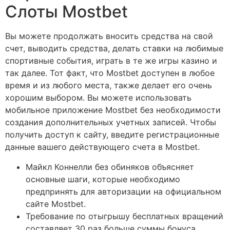
Слоты Mostbet
Вы можете продолжать вносить средства на свой
счет, выводить средства, делать ставки на любимые
спортивные события, играть в те же игры казино и
так далее. Тот факт, что Mostbet доступен в любое
время и из любого места, также делает его очень
хорошим выбором. Вы можете использовать
мобильное приложение Mostbet без необходимости
создания дополнительных учетных записей. Чтобы
получить доступ к сайту, введите регистрационные
данные вашего действующего счета в Mostbet.
Майкл Коннелли без обиняков объясняет
основные шаги, которые необходимо
предпринять для авторизации на официальном
сайте Mostbet.
Требование по отыгрышу бесплатных вращений
составляет 30 раз больше суммы бонуса.