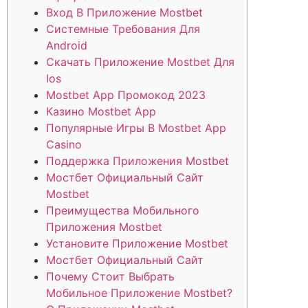
Вход В Приложение Mostbet
Системные Требования Для
Android
Скачать Приложение Mostbet Для
Ios
Mostbet App Промокод 2023
Казино Mostbet App
Популярные Игры В Mostbet App
Casino
Поддержка Приложения Mostbet
Мостбет Официальный Сайт
Mostbet
Преимущества Мобильного
Приложения Mostbet
Установите Приложение Mostbet
Мостбет Официальный Сайт
Почему Стоит Выбрать
Мобильное Приложение Mostbet?