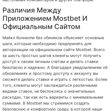
Различия Между
Приложением Mostbet И
Официальным Сайтом
Майкл Коннелли без обиняков объясняет основные
шаги, которые необходимо предпринять для
авторизации на официальном сайте Mostbet. Всего
за шесть простых шагов клиенты могут получить
доступ к своим личным счетам и делать ставки
безопасно и надежно. А благодаря уведомлениям об
обновлениях и простому доступу к аккаунту вы
сможете делать ставки и играть с легкостью. Более
того, клиенты могут наслаждаться различными
видами ставок, не беспокоясь о значительных
расходах, так как есть варианты с минимальными
суммами. В Mostbet мы стремимся создать
безопасную и комфортную среду, в которой наши