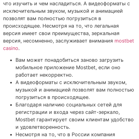
что изучить и чем насладиться. А видеоформаты с
исключительным звуком, музыкой и анимацией
позволят вам полностью погрузиться в
происходящее. Несмотря на то, что легальная
версия имеет свои преимущества, зеркальная
версия, несомненно, заслуживает внимания
mostbet
casino
.
Вам может понадобиться заново загрузить
мобильное приложение Mostbet, если оно
работает некорректно.
А видеоформаты с исключительным звуком,
музыкой и анимацией позволят вам полностью
погрузиться в происходящее.
Благодаря наличию социальных сетей для
регистрации и входа через сайт-зеркало,
Mostbet гарантирует своим клиентам удобство
и удовлетворенность.
Несмотря на то, что в России компания