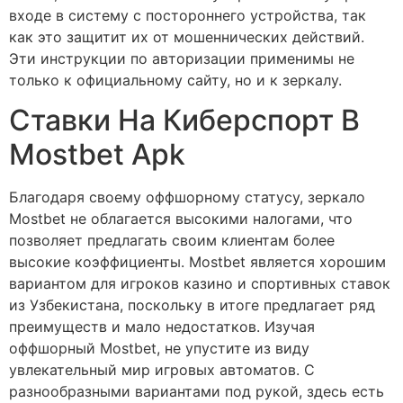
входе в систему с постороннего устройства, так
как это защитит их от мошеннических действий.
Эти инструкции по авторизации применимы не
только к официальному сайту, но и к зеркалу.
Ставки На Киберспорт В
Mostbet Apk
Благодаря своему оффшорному статусу, зеркало
Mostbet не облагается высокими налогами, что
позволяет предлагать своим клиентам более
высокие коэффициенты. Mostbet является хорошим
вариантом для игроков казино и спортивных ставок
из Узбекистана, поскольку в итоге предлагает ряд
преимуществ и мало недостатков. Изучая
оффшорный Mostbet, не упустите из виду
увлекательный мир игровых автоматов. С
разнообразными вариантами под рукой, здесь есть