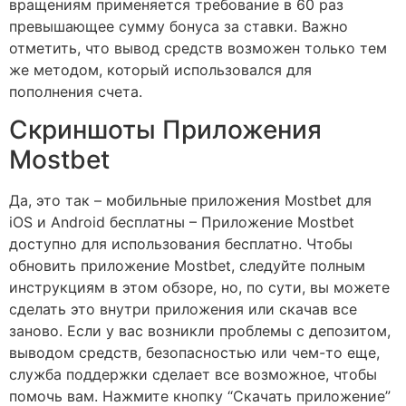
вращениям применяется требование в 60 раз
превышающее сумму бонуса за ставки. Важно
отметить, что вывод средств возможен только тем
же методом, который использовался для
пополнения счета.
Скриншоты Приложения
Mostbet
Да, это так – мобильные приложения Mostbet для
iOS и Android бесплатны – Приложение Mostbet
доступно для использования бесплатно. Чтобы
обновить приложение Mostbet, следуйте полным
инструкциям в этом обзоре, но, по сути, вы можете
сделать это внутри приложения или скачав все
заново. Если у вас возникли проблемы с депозитом,
выводом средств, безопасностью или чем-то еще,
служба поддержки сделает все возможное, чтобы
помочь вам. Нажмите кнопку “Скачать приложение”