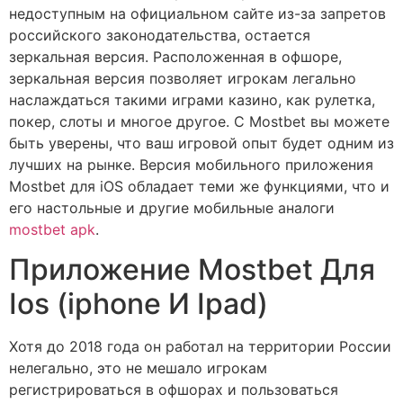
недоступным на официальном сайте из-за запретов
российского законодательства, остается
зеркальная версия. Расположенная в офшоре,
зеркальная версия позволяет игрокам легально
наслаждаться такими играми казино, как рулетка,
покер, слоты и многое другое. С Mostbet вы можете
быть уверены, что ваш игровой опыт будет одним из
лучших на рынке. Версия мобильного приложения
Mostbet для iOS обладает теми же функциями, что и
его настольные и другие мобильные аналоги
mostbet apk
.
Приложение Mostbet Для
Ios (iphone И Ipad)
Хотя до 2018 года он работал на территории России
нелегально, это не мешало игрокам
регистрироваться в офшорах и пользоваться