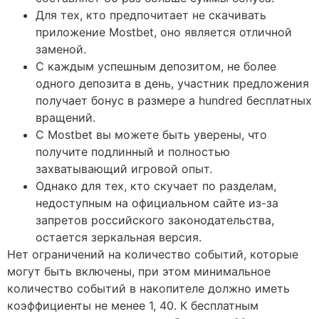
Для тех, кто предпочитает не скачивать
приложение Mostbet, оно является отличной
заменой.
С каждым успешным депозитом, не более
одного депозита в день, участник предложения
получает бонус в размере a hundred бесплатных
вращений.
С Mostbet вы можете быть уверены, что
получите подлинный и полностью
захватывающий игровой опыт.
Однако для тех, кто скучает по разделам,
недоступным на официальном сайте из-за
запретов российского законодательства,
остается зеркальная версия.
Нет ограничений на количество событий, которые
могут быть включены, при этом минимальное
количество событий в накопителе должно иметь
коэффициенты не менее 1, 40. К бесплатным