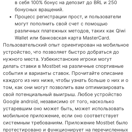
в себя 100% бонус на депозит до BRL и 250
бонусных вращений.
Процесс регистрации прост, и пользователи
могут пополнить свой счет с помощью
различных платежных методов, таких как Qiwi
Wallet или банковская карта MasterCard.
Пользовательский опыт ориентирован на мобильное
устройство, что позволяет быстро добраться до
нужного места. Узбекистанские игроки могут
делать ставки в Mostbet на различные спортивные
события и варианты ставок. Прочитайте описание
каждого из них ниже, чтобы узнать больше о них и о
том, как они могут позволить вам оптимизировать
свой потенциальный выигрыш. Любое устройство
Google android, независимо от того, насколько
устаревшим оно может быть, может использовать
мобильное приложение, если оно соответствует
системным требованиям. Приложение Mostbet было
протестировано и функционирует на перечисленных