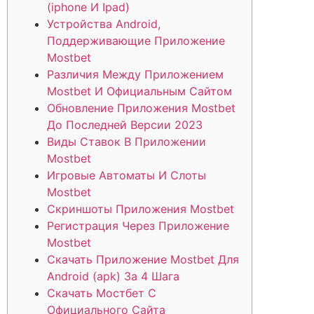
(iphone И Ipad)
Устройства Android,
Поддерживающие Приложение
Mostbet
Различия Между Приложением
Mostbet И Официальным Сайтом
Обновление Приложения Mostbet
До Последней Версии 2023
Виды Ставок В Приложении
Mostbet
Игровые Автоматы И Слоты
Mostbet
Скриншоты Приложения Mostbet
Регистрация Через Приложение
Mostbet
Скачать Приложение Mostbet Для
Android (apk) За 4 Шага
Скачать Мостбет С
Официального Сайта