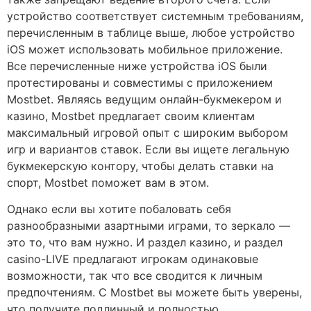
устройство соответствует системным требованиям,
перечисленным в таблице выше, любое устройство
iOS может использовать мобильное приложение.
Все перечисленные ниже устройства iOS были
протестированы и совместимы с приложением
Mostbet. Являясь ведущим онлайн-букмекером и
казино, Mostbet предлагает своим клиентам
максимальный игровой опыт с широким выбором
игр и вариантов ставок. Если вы ищете легальную
букмекерскую контору, чтобы делать ставки на
спорт, Mostbet поможет вам в этом.
Однако если вы хотите побаловать себя
разнообразными азартными играми, то зеркало —
это то, что вам нужно. И раздел казино, и раздел
casino-LIVE предлагают игрокам одинаковые
возможности, так что все сводится к личным
предпочтениям. С Mostbet вы можете быть уверены,
что получите подлинный и полностью