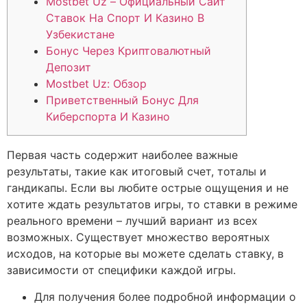
Mostbet Uz – Официальный Сайт
Ставок На Спорт И Казино В
Узбекистане
Бонус Через Криптовалютный
Депозит
Mostbet Uz: Обзор
Приветственный Бонус Для
Киберспорта И Казино
Первая часть содержит наиболее важные
результаты, такие как итоговый счет, тоталы и
гандикапы. Если вы любите острые ощущения и не
хотите ждать результатов игры, то ставки в режиме
реального времени – лучший вариант из всех
возможных. Существует множество вероятных
исходов, на которые вы можете сделать ставку, в
зависимости от специфики каждой игры.
Для получения более подробной информации о