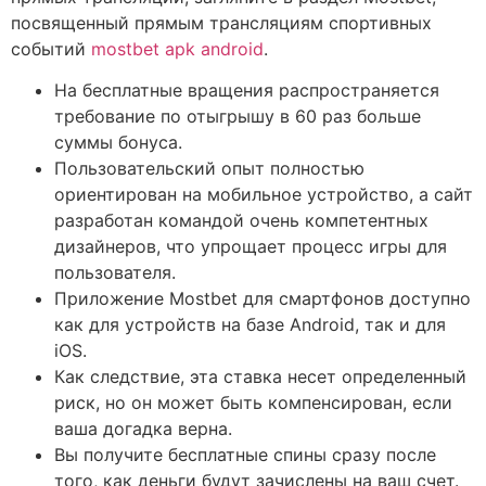
посвященный прямым трансляциям спортивных
событий
mostbet apk android
.
На бесплатные вращения распространяется
требование по отыгрышу в 60 раз больше
суммы бонуса.
Пользовательский опыт полностью
ориентирован на мобильное устройство, а сайт
разработан командой очень компетентных
дизайнеров, что упрощает процесс игры для
пользователя.
Приложение Mostbet для смартфонов доступно
как для устройств на базе Android, так и для
iOS.
Как следствие, эта ставка несет определенный
риск, но он может быть компенсирован, если
ваша догадка верна.
Вы получите бесплатные спины сразу после
того, как деньги будут зачислены на ваш счет.