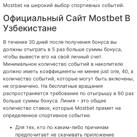
Mostbet на широкий выбор спортивных событий.
Официальный Сайт Mostbet В
Узбекистане
В течение 30 дней после получения бонуса вы
должны отыграть в 5 раз больше суммы бонуса,
чтобы вывести его на свой личный счет.
Минимальное количество событий в накопителе
должно иметь коэффициенты не менее just one, 40, а
количество событий, которые могут быть включены,
не ограничено. На бесплатные вращения
распространяется требование по отыгрышу в 60 раз
больше суммы бонуса. Линия – это общее
количество ставок, которые Mostbet примет на
определенное спортивное событие.
Для тех, кто по каким-либо причинам
предпочитает не скачивать приложение