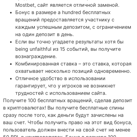
Mostbet, сайт является отличной заменой.
Бонус в размере a hundred бесплатных
вращений предоставляется участнику с
каждым успешным депозитом, с ограничением
на один депозит в день.
Если вы точно угадаете результаты хотя бы
being unfaithful из 15 событий, вы получите
вознаграждение.
Комбинированная ставка – это ставка, которая
охватывает несколько позиций одновременно.
Отличное удобство в использовании
гарантирует, что у игроков не возникнет
трудностей с использованием сайта.
Получите 100 бесплатных вращений, сделав депозит
в криптовалютах! Вы получите бесплатные спины
сразу после того, как деньги будут зачислены на
ваш счет. Чтобы получить право на этот вид бонуса,
пользователь должен внести на свой счет не менее
50 BRL в криптовалютах. Бонус в размере 100