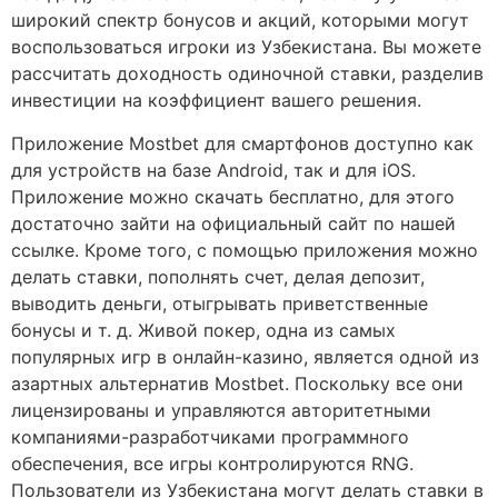
широкий спектр бонусов и акций, которыми могут
воспользоваться игроки из Узбекистана. Вы можете
рассчитать доходность одиночной ставки, разделив
инвестиции на коэффициент вашего решения.
Приложение Mostbet для смартфонов доступно как
для устройств на базе Android, так и для iOS.
Приложение можно скачать бесплатно, для этого
достаточно зайти на официальный сайт по нашей
ссылке. Кроме того, с помощью приложения можно
делать ставки, пополнять счет, делая депозит,
выводить деньги, отыгрывать приветственные
бонусы и т. д. Живой покер, одна из самых
популярных игр в онлайн-казино, является одной из
азартных альтернатив Mostbet. Поскольку все они
лицензированы и управляются авторитетными
компаниями-разработчиками программного
обеспечения, все игры контролируются RNG.
Пользователи из Узбекистана могут делать ставки в