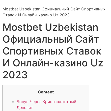
Mostbet Uzbekistan Официальный Сайт Спортивных
Ставок И Онлайн-казино Uz 2023
Mostbet Uzbekistan
Официальный Сайт
Спортивных Ставок
И Онлайн-казино Uz
2023
Content
Бонус Через Криптовалютный
Депозит