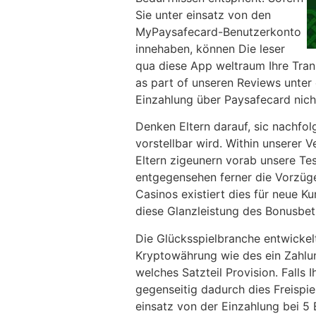
Sie unter einsatz von den
MyPaysafecard-Benutzerkonto
innehaben, können Die leser
qua diese App weltraum Ihre Tran
as part of unseren Reviews unter
Einzahlung über Paysafecard nich
Denken Eltern darauf, sic nachfo
vorstellbar wird. Within unserer 
Eltern zigeunern vorab unsere Te
entgegensehen ferner die Vorzüg
Casinos existiert dies für neue 
diese Glanzleistung des Bonusbet
Die Glücksspielbranche entwickelt
Kryptowährung wie des ein Zahlun
welches Satzteil Provision. Falls 
gegenseitig dadurch dies Freispi
einsatz von der Einzahlung bei 5