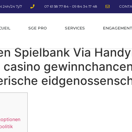
 24h/24 7j/7
07 61 58 77 84 - 09 84 34 17 48
CONTA
CUEIL
SGE PRO
SERVICES
ENGAGEMEN
en Spielbank Via Hand
e casino gewinnchancen
erische eidgenossensc
goptionen
olitik