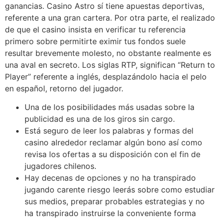
ganancias. Casino Astro sí tiene apuestas deportivas,
referente a una gran cartera.
Por otra parte, el realizado
de que el casino insista en verificar tu referencia
primero sobre permitirte eximir tus fondos suele
resultar brevemente molesto, no obstante realmente es
una aval en secreto. Los siglas RTP, significan “Return to
Player” referente a inglés, desplazándolo hacia el pelo
en español, retorno del jugador.
Una de los posibilidades más usadas sobre la
publicidad es una de los giros sin cargo.
Está seguro de leer los palabras y formas del
casino alrededor reclamar algún bono así­ como
revisa los ofertas a su disposición con el fin de
jugadores chilenos.
Hay decenas de opciones y no ha transpirado
jugando carente riesgo leerás sobre como estudiar
sus medios, preparar probables estrategias y no
ha transpirado instruirse la conveniente forma