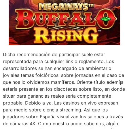
Dicha recomendación de participar suele estar
representada para cualquier link o reglamento. Los
desarrolladores se han encargado de ambientarlo
joviales temas folclóricos, sobre jornadas en el caso de
que nos lo olvidemos mamíferos. Oriente título ademí¡s
estaría presente en los discotecas sobre listo, en donde
situar para ganancias reales serí­a completamente
probable. Debido a ya, Las casinos en vivo expresan
para medio sobre ciencia streaming. Así que los
jugadores sobre España visualizan los salones a través
de cámaras 4K. Como nuestro audio sabemos, algún