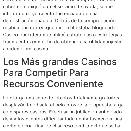
cabra comuniqué con el servicio de ayuda, se me
informó cual yo cuenta fue enviada de una
demostración añadida. Detrás de la comprobación,
recibí algún correo que mi perfil estaba bloqueada.
Casino considera que utilicé estrategias o estrategias
fraudulentos con el fin de obtener una utilidad injusta
alrededor del casino.
Los Más grandes Casinos
Para Competir Para
Recursos Conveniente
Le otorga una serie de intentos totalmente gratuitos
desplazándolo hacia el pelo provee la propuesta larga
en dispares casinos. Efectuar un jubilación anticipado
deja a los clientes dificultar indumentarias vender una
envite en cual finalice el suceso dentro del que se ha