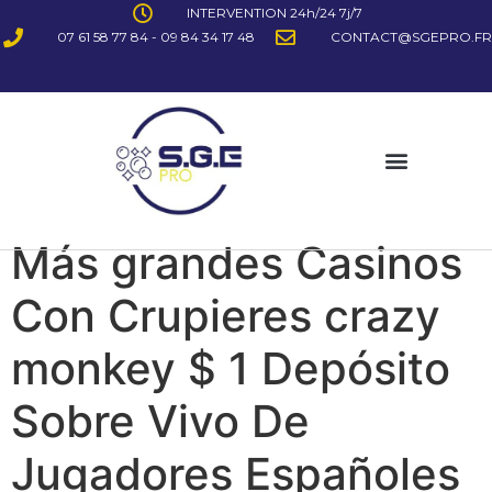
INTERVENTION 24h/24 7j/7
07 61 58 77 84 - 09 84 34 17 48
CONTACT@SGEPRO.FR
Más grandes Casinos
Con Crupieres crazy
monkey $ 1 Depósito
Sobre Vivo De
Jugadores Españoles