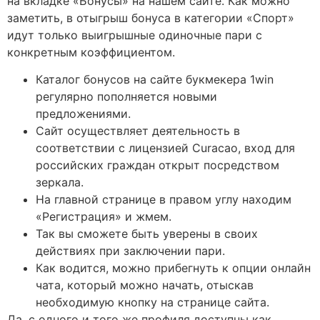
на вкладке «Бонусы» на нашем сайте. Как можно
заметить, в отыгрыш бонуса в категории «Спорт»
идут только выигрышные одиночные пари с
конкретным коэффициентом.
Каталог бонусов на сайте букмекера 1win
регулярно пополняется новыми
предложениями.
Сайт осуществляет деятельность в
соответствии с лицензией Curacao, вход для
российских граждан открыт посредством
зеркала.
На главной странице в правом углу находим
«Регистрация» и жмем.
Так вы сможете быть уверены в своих
действиях при заключении пари.
Как водится, можно прибегнуть к опции онлайн
чата, который можно начать, отыскав
необходимую кнопку на странице сайта.
Да, с одного и того же профиля доступны как