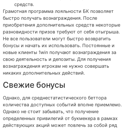
средств.
Грамотная программа лояльности БК позволяет
быстро получать вознаграждения. После
приобретения дополнительных средств некоторые
разновидности призов требуют от себя отыгрыша.
Не все пользователи могут быстро возвратить
бонусы и начать их использовать. Постоянные и
новые клиенты 1win получают вознаграждения за
свою деятельность и депозиты. Для получения
вознаграждения игрокам не нужно совершать
никаких дополнительных действий.
Свежие бонусы
Однако, для среднестатистического беттора
количества доступных событий вполне приемлемо.
Однако не стоит забывать, что получение
определенных привилегий от букмекера в рамках
действующих акций может повлечь за собой ряд