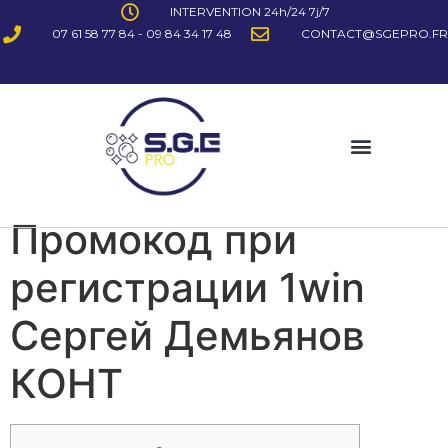
INTERVENTION 24h/24 7j/7
07 61 58 77 84 - 09 84 34 17 48
CONTACT@SGEPRO.FR
Промокод при
регистрации 1win
Сергей Демьянов
КОНТ