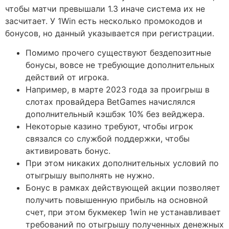
чтобы матчи превышали 1.3 иначе система их не
засчитает. У 1Win есть несколько промокодов и
бонусов, но данный указывается при регистрации.
Помимо прочего существуют бездепозитные
бонусы, вовсе не требующие дополнительных
действий от игрока.
Например, в марте 2023 года за проигрыш в
слотах провайдера BetGames начислялся
дополнительный кэшбэк 10% без вейджера.
Некоторые казино требуют, чтобы игрок
связался со службой поддержки, чтобы
активировать бонус.
При этом никаких дополнительных условий по
отыгрышу выполнять не нужно.
Бонус в рамках действующей акции позволяет
получить повышенную прибыль на основной
счет, при этом букмекер 1win не устанавливает
требований по отыгрышу полученных денежных