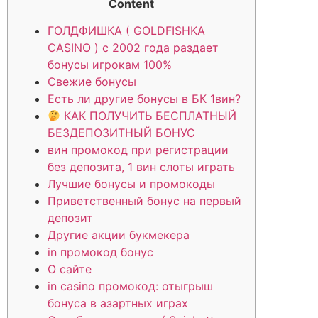
Content
ГОЛДФИШКА ( GOLDFISHKA
CASINO ) с 2002 года раздает
бонусы игрокам 100%
Свежие бонусы
Есть ли другие бонусы в БК 1вин?
КАК ПОЛУЧИТЬ БЕСПЛАТНЫЙ
БЕЗДЕПОЗИТНЫЙ БОНУС
вин промокод при регистрации
без депозита, 1 вин слоты играть
Лучшие бонусы и промокоды
Приветственный бонус на первый
депозит
Другие акции букмекера
in промокод бонус
О сайте
in casino промокод: отыгрыш
бонуса в азартных играх