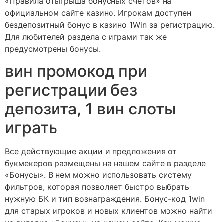
«Правила отыгрыша бонусных счетов» на
официальном сайте казино. Игрокам доступен
бездепозитный бонус в казино 1Win за регистрацию.
Для любителей раздела с играми так же
предусмотрены бонусы.
вин промокод при
регистрации без
депозита, 1 вин слоты
играть
Все действующие акции и предложения от
букмекеров размещены на нашем сайте в разделе
«Бонусы». В нем можно использовать систему
фильтров, которая позволяет быстро выбрать
нужную БК и тип вознаграждения. Бонус-код 1win
для старых игроков и новых клиентов можно найти