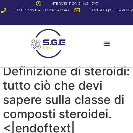
INTERVENTION 24h/24 7j/7
07 61 58 77 84 - 09 84 34 17 48
CONTACT@SGEPRO.FR
Definizione di steroidi:
tutto ciò che devi
sapere sulla classe di
composti steroidei.
<|endoftext|