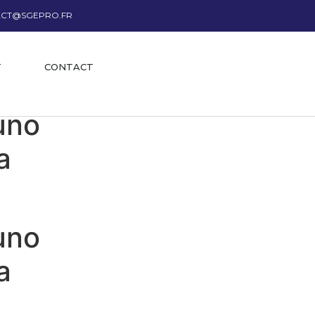
CT@SGEPRO.FR
T
CONTACT
uno
a
uno
a