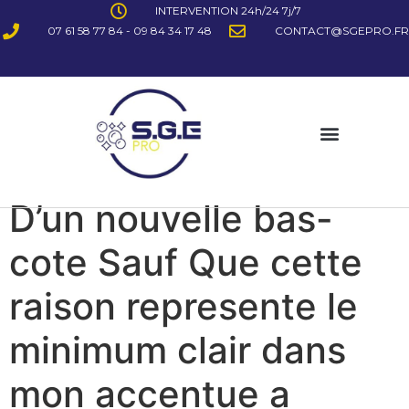
INTERVENTION 24h/24 7j/7
07 61 58 77 84 - 09 84 34 17 48
CONTACT@SGEPRO.FR
D’un nouvelle bas-
cote Sauf Que cette
raison represente le
minimum clair dans
mon accentue a