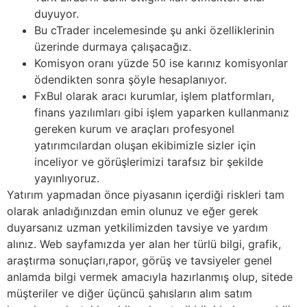
duyuyor.
Bu cTrader incelemesinde şu anki özelliklerinin
üzerinde durmaya çalışacağız.
Komisyon oranı yüzde 50 ise karınız komisyonlar
ödendikten sonra şöyle hesaplanıyor.
FxBul olarak aracı kurumlar, işlem platformları,
finans yazılımları gibi işlem yaparken kullanmanız
gereken kurum ve araçları profesyonel
yatırımcılardan oluşan ekibimizle sizler için
inceliyor ve görüşlerimizi tarafsız bir şekilde
yayınlıyoruz.
Yatırım yapmadan önce piyasanın içerdiği riskleri tam
olarak anladığınızdan emin olunuz ve eğer gerek
duyarsanız uzman yetkilimizden tavsiye ve yardım
alınız. Web sayfamızda yer alan her türlü bilgi, grafik,
araştırma sonuçları,rapor, görüş ve tavsiyeler genel
anlamda bilgi vermek amacıyla hazırlanmış olup, sitede
müşteriler ve diğer üçüncü şahısların alım satım