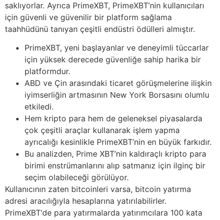
saklıyorlar. Ayrıca PrimeXBT, PrimeXBT’nin kullanıcıları
için güvenli ve güvenilir bir platform sağlama
taahhüdünü tanıyan çeşitli endüstri ödülleri almıştır.
PrimeXBT, yeni başlayanlar ve deneyimli tüccarlar
için yüksek derecede güvenliğe sahip harika bir
platformdur.
ABD ve Çin arasındaki ticaret görüşmelerine ilişkin
iyimserliğin artmasının New York Borsasını olumlu
etkiledi.
Hem kripto para hem de geleneksel piyasalarda
çok çeşitli araçlar kullanarak işlem yapma
ayrıcalığı kesinlikle PrimeXBT’nin en büyük farkıdır.
Bu analizden, Prime XBT’nin kaldıraçlı kripto para
birimi enstrümanlarını alıp satmanız için ilginç bir
seçim olabileceği görülüyor.
Kullanıcının zaten bitcoinleri varsa, bitcoin yatırma
adresi aracılığıyla hesaplarına yatırılabilirler.
PrimeXBT‘de para yatırmalarda yatırımcılara 100 kata