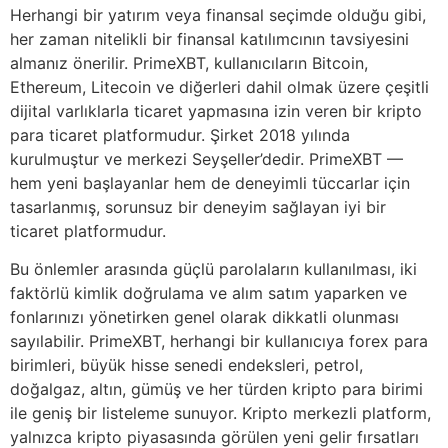
Herhangi bir yatırım veya finansal seçimde olduğu gibi,
her zaman nitelikli bir finansal katılımcının tavsiyesini
almanız önerilir. PrimeXBT, kullanıcıların Bitcoin,
Ethereum, Litecoin ve diğerleri dahil olmak üzere çeşitli
dijital varlıklarla ticaret yapmasına izin veren bir kripto
para ticaret platformudur. Şirket 2018 yılında
kurulmuştur ve merkezi Seyşeller’dedir. PrimeXBT —
hem yeni başlayanlar hem de deneyimli tüccarlar için
tasarlanmış, sorunsuz bir deneyim sağlayan iyi bir
ticaret platformudur.
Bu önlemler arasında güçlü parolaların kullanılması, iki
faktörlü kimlik doğrulama ve alım satım yaparken ve
fonlarınızı yönetirken genel olarak dikkatli olunması
sayılabilir. PrimeXBT, herhangi bir kullanıcıya forex para
birimleri, büyük hisse senedi endeksleri, petrol,
doğalgaz, altın, gümüş ve her türden kripto para birimi
ile geniş bir listeleme sunuyor. Kripto merkezli platform,
yalnızca kripto piyasasında görülen yeni gelir fırsatları