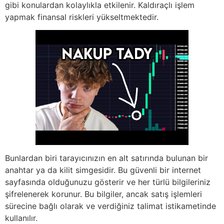
gibi konulardan kolaylıkla etkilenir. Kaldıraçlı işlem
yapmak finansal riskleri yükseltmektedir.
Bunlardan biri tarayıcınızın en alt satırında bulunan bir
anahtar ya da kilit simgesidir. Bu güvenli bir internet
sayfasında olduğunuzu gösterir ve her türlü bilgileriniz
şifrelenerek korunur. Bu bilgiler, ancak satış işlemleri
sürecine bağlı olarak ve verdiğiniz talimat istikametinde
kullanılır.