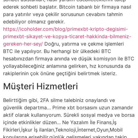
ederek sohbeti başlatır. Bitcoin tabanlı bir firmaya nasıl
para yatırılır veya çekilir sorusunun cevabını tahmin
edebiliyor olmanız gerekir.
https://icoholder.com/blog/primexbt-kripto-degisimi-
primexbt-sikayet-ve-kopya-ticaret-hakkinda-bilmeniz-
gereken-her-sey/
Doğru, yatırma ve çekme işlemleri
BTC ile yapılıyor. Bu herhangi bir ülkedeki BTC
hesabınızdan firmaya anında ve düşük komisyon ile BTC
yollayabileceğiniz anlamına gelirken, hız konusunda da
rakiplerinin çok önüne geçtiğini belirtmek isteriz.
Müşteri Hizmetleri
Belirttiğim gibi, 2FA silme talebiniz onaylandı ve
güvenlik departma… Prime xbt borsasını uzun zamandır
aktif olarak kullanıyorum. Sürekli sosyal medya ve borsa
içinde etkinlikler düzen… Ne Yazalım İle Finans,İş
Fikirleri,İşkur İş ilanları,Teknoloji,İnternet,Oyun,Mobil
konularına erişebilir,günlük gelişmeleri yakından takip