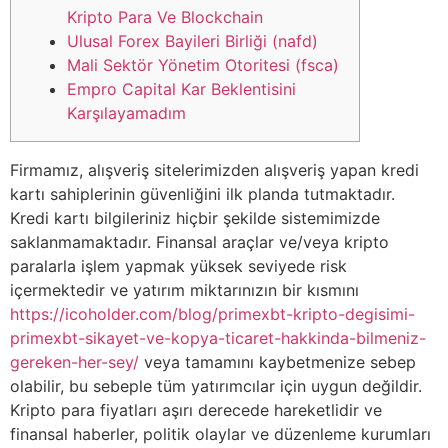
Kripto Para Ve Blockchain
Ulusal Forex Bayileri Birliği (nafd)
Mali Sektör Yönetim Otoritesi (fsca)
Empro Capital Kar Beklentisini
Karşılayamadım
Firmamız, alışveriş sitelerimizden alışveriş yapan kredi
kartı sahiplerinin güvenliğini ilk planda tutmaktadır.
Kredi kartı bilgileriniz hiçbir şekilde sistemimizde
saklanmamaktadır. Finansal araçlar ve/veya kripto
paralarla işlem yapmak yüksek seviyede risk
içermektedir ve yatırım miktarınızın bir kısmını
https://icoholder.com/blog/primexbt-kripto-degisimi-
primexbt-sikayet-ve-kopya-ticaret-hakkinda-bilmeniz-
gereken-her-sey/
veya tamamını kaybetmenize sebep
olabilir, bu sebeple tüm yatırımcılar için uygun değildir.
Kripto para fiyatları aşırı derecede hareketlidir ve
finansal haberler, politik olaylar ve düzenleme kurumları